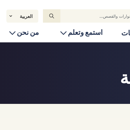
استمع وتعلم
من نحن
ات
ة