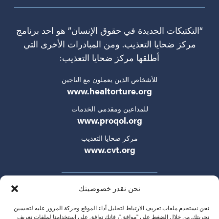
“التكتيكات الجديدة في حقوق الإنسان” هو احد برنامج
مركز ضحايا التعذيب. ومن المبادرات الأخرى التي
أطلقها مركز ضحايا التعذيب:
للأشخاص الذين يعملون مع الناجين
www.healtorture.org
للمداعين ومقدمي الخدمات
www.proqol.org
مركز ضحايا التعذيب
www.cvt.org
نحن نقدر خصوصيتك
نحن نستخدم ملفات تعريف الارتباط لتحليل أداء الموقع وحركة المرور عليه لتحسين
تجربتك. من خلال الضغط على "موافق"، فإنك توافق على استخدامنا لملفات تعريف