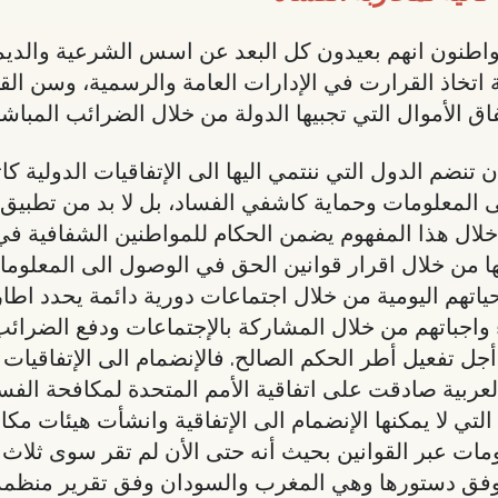
مواطنون انهم بعيدون كل البعد عن اسس الشرعية والدي
اتخاذ القرارت في الإدارات العامة والرسمية، وسن القو
فاق الأموال التي تجبيها الدولة من خلال الضرائب المباش
ن تنضم الدول التي ننتمي اليها الى الإتفاقيات الدولية كا
 المعلومات وحماية كاشفي الفساد، بل لا بد من تطبيق 
خلال هذا المفهوم يضمن الحكام للمواطنين الشفافية ف
هها من خلال اقرار قوانين الحق في الوصول الى المعلو
حياتهم اليومية من خلال اجتماعات دورية دائمة يحدد اطار
اء واجباتهم من خلال المشاركة بالإجتماعات ودفع الضرائب
تفعيل أطر الحكم الصالح. فالإنضمام الى الإتفاقيات ه
العربية صادقت على اتفاقية الأمم المتحدة لمكافحة الف
ي لا يمكنها الإنضمام الى الإتفاقية وانشأت هيئات مكا
 عبر القوانين بحيث أنه حتى الأن لم تقر سوى ثلاث د
وفق دستورها وهي المغرب والسودان وفق تقرير منظمة ا