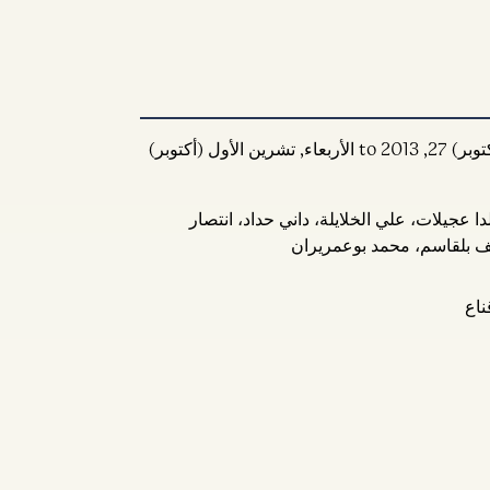
المدة : الأحد, تشرين اﻷول (أكتوبر) 27, 2013 to الأربعاء, تشرين اﻷول (أكتوبر)
دا عجيلات، علي الخلايلة، داني حداد، انتصار
ف بلقاسم، محمد بوعمريران
ناع