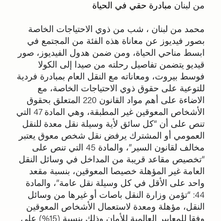
من لبنان
مبادرة حقي في الحياة
محمد من لبنان ، شب من ذوي الاحتياجات الخاصة
بصور فيديوز عن معاناة هذه الفئة من المجتمع في
ابسط مناحي الحياة، ومن ضمن هدول الفيديوز، صور
قيديو يتضمن تفاصيل رحلته من صيدا إلى الكولا
فوسط بيروت، ومعاناته مع النقل العام بمبادرة فردية
للتوعية على حقوق ذوي الاحتياجات الخاصة، مع
الاضاءة على أهم مواد القانون 220 المتعلق بحقوق
الأشخاص المعوقين غير المطبقة، وهي المادة 47 التي
تنص على أن “كل سائق لأية وسيلة نقل معدة للنقل
العمومي أو المشترك يرفض نقل شخص معوق يعتبر
مخالف لقانون السير”، والمادة 45 التي تنص على
“تخصيص مقاعد قريبة من المداخل في وسائل النقل
العامة غير المؤهلة خصيصا المعوقين، بنسبة مقعد
واحد على الأقل في كل وسيلة نقل عامة”، والمادة
44: “تؤمن وزارة النقل باصات أو غيرها من وسائل
النقل، مؤهلة ومعدة لاستعمال الأشخاص المعوقين
وفقا للمعايير العالمية للأمان وذلك بنسبة (15%) على