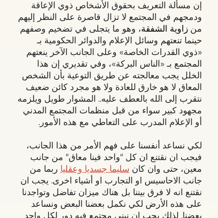
إن مسألة التعريف بحقوق الأشخاص ذوي الإعاقة
ودمجهم في المجتمع لا تزال قاصرة على النظر إليهم
من
زاوية الشفقة
، وهو ما يتجلى في تضخيم وصفهم
حينما تنعتهم وسائل الإعلام والدوائر الحكومية بـ
«ذوي القدرات الخاصة» وعلى الجانب الآخر ينعتهم
المجتمع بـ «الناس البركة»، وفي تقديري إن هذا
الخلل يجب معالجته عن طريق التوعية بأن الشخص
المعاق لا هو خارق للعادة ولا هو مجرد كائن ضعيف
نتقرب إلى الله بالعطف عليه.. المشوار طويل ويلزمه
مجهود كبير سواء من قبل منظمات المجتمع المدني
أو الإعلام المدرب على التعاطي مع هذه الأمور.
لكي نساعد أنفسنا على فهم الأمر من هذا الجانب،
فيجب ان نقتنع ان كل “واحد فينا معاق” من جانب
معين، حتى وان كان
سليما جسديا وعقليا
ربما من
جانب الاحاسيس او التجارب او أشياء اخرى. يجب ان
نقتنع انه لا فرق بيننا بل هناك ميزان تفاضل وتواجدنا
على هذه الأرض لكي نكمل بعضنا البعض ونساعد
بعضنا. لذلك يجب ان نبني مجتمع فيه دور لكل واحد