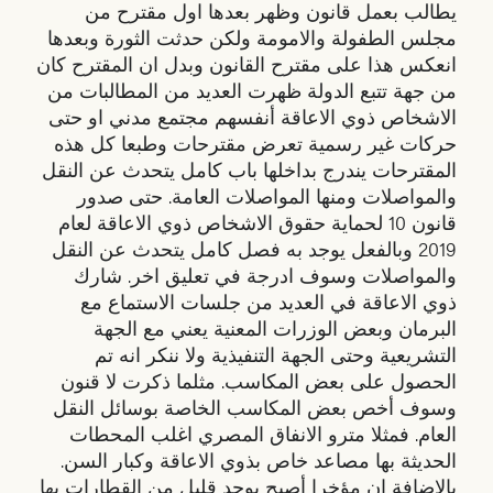
يطالب بعمل قانون وظهر بعدها اول مقترح من
مجلس الطفولة والامومة ولكن حدثت الثورة وبعدها
انعكس هذا على مقترح القانون وبدل ان المقترح كان
من جهة تتبع الدولة ظهرت العديد من المطالبات من
الاشخاص ذوي الاعاقة أنفسهم مجتمع مدني او حتى
حركات غير رسمية تعرض مقترحات وطبعا كل هذه
المقترحات يندرج بداخلها باب كامل يتحدث عن النقل
والمواصلات ومنها المواصلات العامة. حتى صدور
قانون 10 لحماية حقوق الاشخاص ذوي الاعاقة لعام
2019 وبالفعل يوجد به فصل كامل يتحدث عن النقل
والمواصلات وسوف ادرجة في تعليق اخر. شارك
ذوي الاعاقة في العديد من جلسات الاستماع مع
البرمان وبعض الوزرات المعنية يعني مع الجهة
التشريعية وحتى الجهة التنفيذية ولا ننكر انه تم
الحصول على بعض المكاسب. مثلما ذكرت لا قنون
وسوف أخص بعض المكاسب الخاصة بوسائل النقل
العام. فمثلا مترو الانفاق المصري اغلب المحطات
الحديثة بها مصاعد خاص بذوي الاعاقة وكبار السن.
بالإضافة ان مؤخرا أصبح يوجد قليل من القطارات بها