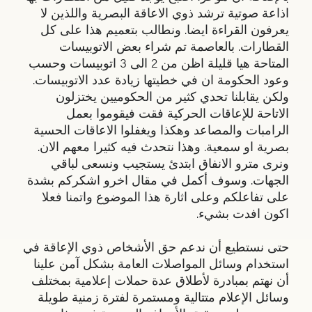
اذاعة صوتية ترشد ذوي الاعاقة البصرية واللذين لا
يعرفون القراءة ايضا. ونطالب بتعميم هذا على كل
القطارات. بالعاصمة تم شراء بعض الاتوبيسات
المتاحة هيا قليلة اظن من 2 الى 3 اتوبيسات وحسب
وعود الحكومة ان في خطيتها زيادة عدد الاتوبيسات.
ولكن يقابلنا تحدي كثير من الحكوميين يختزلون
الاتاحة للإعاقات الحركية فقت فيقوموا بعمل
الرامبات والمصاعد وهكذا ويغفلوا الاعاقات الحسية
بصرية او سمعية. وهذا نتحدث فيه كثيرا معهم الان.
ونرى مترو الانفاق ابتدئ يستجيب ونسعى لباقي
الجهات. وسوف أكمل في مقال اخرو اشكركم بشدة
على تفاعلكم وعلى اثارة هذا الموضوع واتمنا فعلا
اكون افدت بشيء.
حتى نستطيع أن ندعم حق الأشخاص ذوي الإعاقة في
استخدام وسائل المواصلات العامة بشكل آمن علينا
أن نهتم بمبادرة لأطلاق عدة حملات إعلامية بمختلف
وسائل الإعلام متتالية ومستمرة لفترة زمنية طويلة