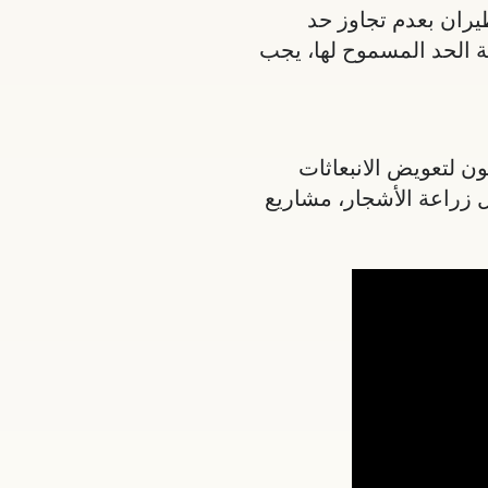
يران بعدم تجاوز حد
 “سقف وتجارة” (Cap-and-Trade). إذا تجاوزت الشركة الحد المسموح لها، يجب
ون لتعويض الانبعاثات
ل زراعة الأشجار، مشاريع