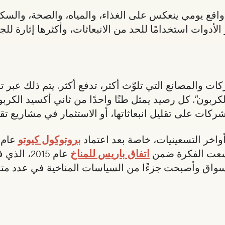
بل واقع يومي ينعكس على الغذاء، والمياه، والصحة، وال
الأدوات استخدامًا للحد من الانبعاثات، وأكثرها إثارة ل
 والمصانع التي تلوّث أكثر، تدفع أكثر. يتم ذلك عبر تح
الكربون”. كل رصيد يمثل طنًا واحدًا من ثاني أكسيد الكر
ركات على تقليل انبعاثاتها، أو الاستثمار في مشاريع ت
اخر التسعينيات، خاصة بعد اعتماد
بروتوكول كيوتو
 توسعت الفكرة ضمن
اتفاق باريس للمناخ
عام 2015،
لأسواق وأصبحت جزءًا من السياسات المناخية في عدد متز