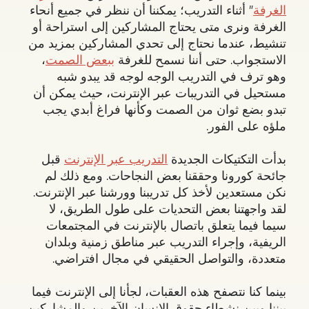
الغرفة
” أثناء التدريب؛ يمكننا أن ننظر في جميع أنحاء
الغرفة ونرى متى يحتاج المشاركين إلى استراحة أو
تنشيط، عندما نحتاج إلى تحدي المشاركين بمزيد من
الاستجواب. حتى أننا نسمح للغرفة
ببعض الصمت
،
وهو ترف في التدريب الوجه لوجه قد يبدو شبه
مستحيل في التدريبات عبر الإنترنت، حيث يمكن أن
تبدو بضع ثوان من الصمت وكأنها فراغ أبدي يجب
ملؤه على الفور.
بدأت التكتيكات الجديدة
التدريب عبر الإنترنت
قبل
جائحة كورونا وحققنا بعض النجاحات. ومع ذلك لم
نكن مستعدين لأخذ كل تدريبنا وورشنا عبر الإنترنت.
لقد واجهتنا بعض التحديات على طول الطريق، لا
سيما فيما يتعلق باتصال بالإنترنت في المجتمعات
الريفية، وإجراء التدريب عبر مناطق زمنية وبلدان
متعددة، والتواصل الحقيقي في مجال افتراضي.
بينما كنا نتصفح هذه العقبات، لجأنا إلى الإنترنت فيما
بيننا وبين نشطاء حقوق الإنسان الآخرين والمشاركين