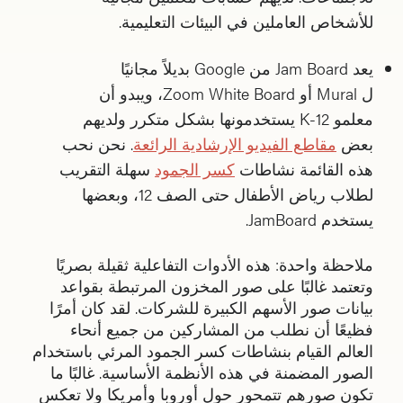
للأشخاص العاملين في البيئات التعليمية.
يعد Jam Board من Google بديلاً مجانيًا
ل Mural أو Zoom White Board، ويبدو أن
معلمو K-12 يستخدمونها بشكل متكرر ولديهم
بعض
مقاطع الفيديو الإرشادية الرائعة
. نحن نحب
هذه القائمة نشاطات
كسر الجمود
سهلة التقريب
لطلاب رياض الأطفال حتى الصف 12، وبعضها
يستخدم JamBoard.
ملاحظة واحدة: هذه الأدوات التفاعلية ثقيلة بصريًا
وتعتمد غالبًا على صور المخزون المرتبطة بقواعد
بيانات صور الأسهم الكبيرة للشركات. لقد كان أمرًا
فظيعًا أن نطلب من المشاركين من جميع أنحاء
العالم القيام بنشاطات كسر الجمود المرئي باستخدام
الصور المضمنة في هذه الأنظمة الأساسية. غالبًا ما
تكون صورهم تتمحور حول أوروبا وأمريكا ولا تعكس