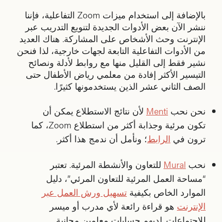
بالإضافة إلى استخدام ميزات Zoom التفاعلية، فإننا
ننشر الآن بعض الأدوات الجديدة لتنويع التدريب عبر
الإنترنت وحث الأشخاص على المشاركة. هناك العديد
من الأدوات التفاعلية التابعة لجهات خارجية، لذا فنحن
نشير فقط إلى القليل منها مع روابط لأدلة ونصائح
التيسير الأكثر إفادة من معلمي رياض الأطفال حتى
الصف الثاني عشر الذين يستخدمونها كثيرًا.
نحن نحب
Menti
لأن نتائج الاستطلاع يمكن أن
تكون مرئية وجذابة أكثر من استطلاع Zoom، كما
ترون في
الرابط
؛ ونأمل أن ندمج هذا أكثر.
نحب
Mural
للتعاون والأنشطة المرئية. تعتبر
“مساحة العمل المرئية للتعاون المرئي”، دليل
الموارد الخاص بكيفية
تسهيل ورش العمل عبر
الإنترنت
هو قراءة رائعة لأي مدرب أو ميسر
للاجتماعات. لديهم حسابات معلمين مجانية