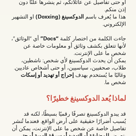
أو حتى تفاصيل عن عائلاتكم، ثم ينشرها علنًا دون
إذن منكم.
هذا ما يُعرف باسم
الدوكسينغ (Doxxing)
او التشهير
الإلكتروني.
جاءت الكلمة من اختصار كلمة
“Docs”
أي “الوثائق”،
لأنها تتعلق بكشف وثائق أو معلومات خاصة عن
شخص ما على الإنترنت.
يمكن أن يحدث الدوكسينغ لأي شخص: ناشطين،
طلاب، صحفيين، سياسيين، أو حتى أشخاص عاديين.
وغالبًا ما يُستخدم بهدف
إحراج أو تهديد أو إسكات
شخص ما.
لماذا يُعد الدوكسينغ خطيرًا؟
قد يبدو الدوكسينغ تصرفًا رقميًا بسيطًا، لكنه قد
يُسبب أضرارًا حقيقية على أرض الواقع. فعندما تُنشر
تفاصيل خاصة عن شخص ما على الإنترنت، يمكن أن
يتعرض
للمضايقة أو التهديد أو سرقة الهوية أو حتى