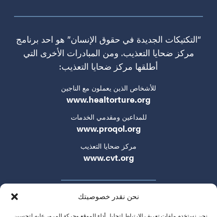
“التكتيكات الجديدة في حقوق الإنسان” هو احد برنامج
مركز ضحايا التعذيب. ومن المبادرات الأخرى التي
أطلقها مركز ضحايا التعذيب:
للأشخاص الذين يعملون مع الناجين
www.healtorture.org
للمداعين ومقدمي الخدمات
www.proqol.org
مركز ضحايا التعذيب
www.cvt.org
نحن نقدر خصوصيتك
نحن نستخدم ملفات تعريف الارتباط لتحليل أداء الموقع وحركة المرور عليه لتحسين