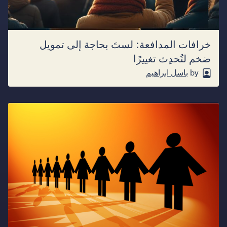
خرافات المدافعة: لستَ بحاجة إلى تمويل
ضخم لتُحدِث تغييرًا
by
باسل ابراهيم