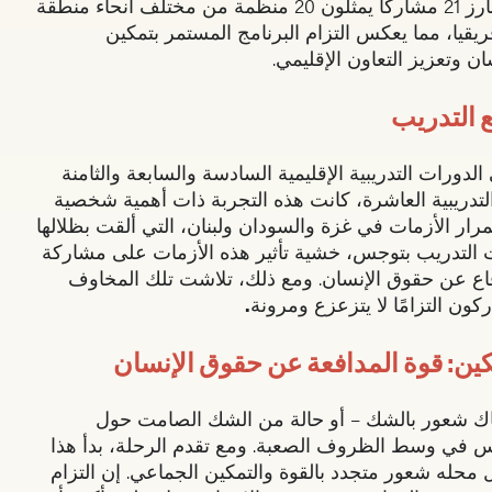
الأردن. جمع هذا الحدث البارز 21 مشاركًا يمثلون 20 منظمة من مختلف أنحاء منطقة
يا، مما يعكس التزام البرنامج المستمر بتمكين
 وتعزيز التعاون الإقليمي.
 التدريب
ورات التدريبية الإقليمية السادسة والسابعة والثامنة
التدريبية العاشرة، كانت هذه التجربة ذات أهمية شخصية
رار الأزمات في غزة والسودان ولبنان، التي ألقت بظلالها
ت التدريب بتوجس، خشية تأثير هذه الأزمات على مشاركة
ع عن حقوق الإنسان. ومع ذلك، تلاشت تلك المخاوف
ون التزامًا لا يتزعزع ومرونة
.
ين: قوة المدافعة عن حقوق الإنسان
ناك شعور بالشك – أو حالة من الشك الصامت حول
وس في وسط الظروف الصعبة. ومع تقدم الرحلة، بدأ هذا
ل محله شعور متجدد بالقوة والتمكين الجماعي. إن التزام