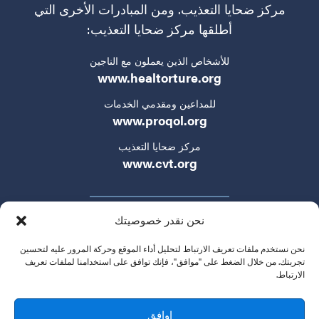
مركز ضحايا التعذيب. ومن المبادرات الأخرى التي
أطلقها مركز ضحايا التعذيب:
للأشخاص الذين يعملون مع الناجين
www.healtorture.org
للمداعين ومقدمي الخدمات
www.proqol.org
مركز ضحايا التعذيب
www.cvt.org
نحن نقدر خصوصيتك
نحن نستخدم ملفات تعريف الارتباط لتحليل أداء الموقع وحركة المرور عليه لتحسين
تجربتك. من خلال الضغط على "موافق"، فإنك توافق على استخدامنا لملفات تعريف
الارتباط.
سياسة الخصوصية
شروط الخدمة
تواصلوا معنا
© 2024 التكتيكات الجديدة في حقوق الإنسان. جميع الحقوق
اوافق