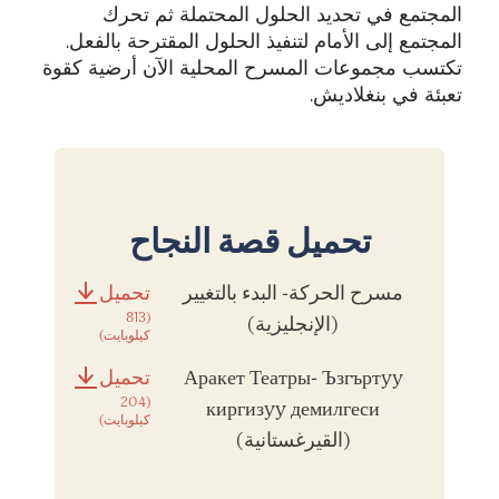
المجتمع في تحديد الحلول المحتملة ثم تحرك
المجتمع إلى الأمام لتنفيذ الحلول المقترحة بالفعل.
تكتسب مجموعات المسرح المحلية الآن أرضية كقوة
تعبئة في بنغلاديش.
تحميل قصة النجاح
مسرح الحركة- البدء بالتغيير
تحميل
(813
(الإنجليزية)
كيلوبايت)
Аракет Театры- Ъзгъртyy
تحميل
(204
киргизyy демилгеси
كيلوبايت)
(القيرغستانية)