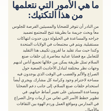
ما هي الأمور التي نتعلمها
من هذا التكتيك:
من النادر أن تتوفر للضحايا والمسيئين الفرصة للجلوس
معاً وبحث جريمة ما بطريقة تتيح للمجتمع تضميد
جراحه والمساعدة في الحيلولة دون حدوث انتهاكات
مستقبلية. ويتم في مجتمعات في الولايات المتحدة
وكندا حيث ساد تقليد ما لقرون تكييف هذا التقليد
للتعامل مع قضايا عدلية معاصرة. إن حلقات صنع
السلام تمثل طريقة يمكن من خلالها تجميع أناس لديهم
وجهات نظر مختلفة لتبادل الأحاديث الصعبة حول
الصراع والألم والغضب في الوقت الذي يوجدون فيه
مساحة لاحترام وجود وكرامة كل مشارك. ويجري أيضاً
استخدام حلقات صنع السلام، إلى جانب دعم الضحايا
ومساعدة المسيئين على تغيير أنماط حياتهم، في
تطوير خطط الأسر التي تعاني من أزمات وحل الصراع
في المدارس ومواقع العمل وردم الهوة بين الثقافات
والأجيال.