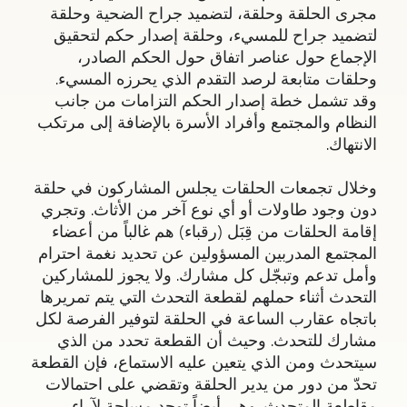
مجرى الحلقة وحلقة، لتضميد جراح الضحية وحلقة
لتضميد جراح للمسيء، وحلقة إصدار حكم لتحقيق
الإجماع حول عناصر اتفاق حول الحكم الصادر،
وحلقات متابعة لرصد التقدم الذي يحرزه المسيء.
وقد تشمل خطة إصدار الحكم التزامات من جانب
النظام والمجتمع وأفراد الأسرة بالإضافة إلى مرتكب
الانتهاك.
وخلال تجمعات الحلقات يجلس المشاركون في حلقة
دون وجود طاولات أو أي نوع آخر من الأثاث. وتجري
إقامة الحلقات من قِبَل (رقباء) هم غالباً من أعضاء
المجتمع المدربين المسؤولين عن تحديد نغمة احترام
وأمل تدعم وتبجّل كل مشارك. ولا يجوز للمشاركين
التحدث أثناء حملهم لقطعة التحدث التي يتم تمريرها
باتجاه عقارب الساعة في الحلقة لتوفير الفرصة لكل
مشارك للتحدث. وحيث أن القطعة تحدد من الذي
سيتحدث ومن الذي يتعين عليه الاستماع، فإن القطعة
تحدّ من دور من يدير الحلقة وتقضي على احتمالات
مقاطعة المتحدث. وهي أيضاً توجد مساحة لآراء