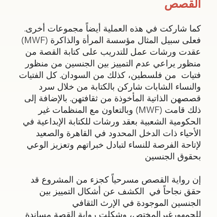
القصص
كما شاركت في هذه العملية أيضاً مجموعات أخرى.
فعلى سبيل المثال مؤسسة المرأة والذاكرة (MWF)
عقدت ورشات عمل للتدريب على كتابة القصة من
منظور يراعي عدم التمييز بين الجنسين من منظور
فتيات من فلسطين، كذلك من السودان. كل الفتيات
والنساء الشابات شاركن بالكتابة من خلال سرد
قصصهن الذاتية المأخوذة من ثقافتهن. بالإضافة إلى
ذلك قامت (MWF) وبالتعاون مع المنظمات غير
الحكومية الشعبية بعقد ورشات للكتابة الإبداعية في
الأحياء ذات الدخل المحدود في القاهرة والصعيد
لإتاحة الفرصة للنساء لتبادل خبراتهم وتعزيز الوعي
بحقوق الجنسين
إن رواية القصص مسرحياً كجزء من المشروع قد
حقق نجاحاً في الكشف عن أشكال التمييز بين
الجنسين الموجودة في الإرث الثقافي
للجمهورغيرالمختص، وشكلت رواية القصة مساندة