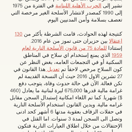
نشير إلى
الحرب الأهلية اللبنانية
في الفترة من 1975
إلى 1990 كمصدر لانتشار الأسلحة الغير مرخصة التي
تعصف بسلامة وأمن المدنيين اليوم.
كنتيجة لهذه الحوادث، قامت الشرطة بأكثر من
130
اعتقالا
بين حزيران حتى تموز من عام 2016.
إستنادا
للمادة 75 من قانون الأسلحة النارية لعام
1959
الذي يمنع إستخدام اي سلاح في المناطق
السكنية أو في التجمعات العامه، بغض النظر عن
كون السلاح مرخص. لاحقاً تم
تعديل
هذا القانون في
27 تشرين الاول 2016 حيث أن النسخة القديمة لم
تكن فعالة. الآن في حالة حدوث وفاة، يتوجب دفع
غرامة مالية قدرها 675,000 ليرة لبنانية ما يعادل (460
$) شهريا. كما تم اللغاء امكانية إستبدال السجن مقابل
غرامه مالية. ويدين القانون استخدام الأسلحة النارية
في حفلات الزفاف بعقوبة مدتها 6 أشهر كحد ادنى
وتصل الى السجن لمدة 3 سنوات. اما القتل في
الإحتفالات من خلال اطلاق العيارات النارية فتكون