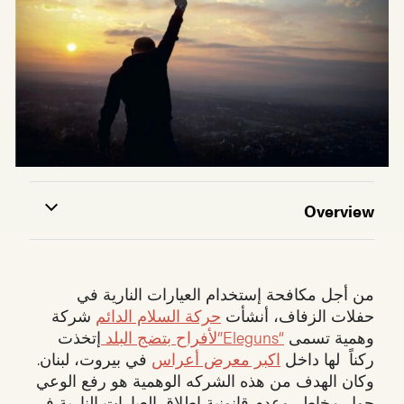
Overview
من أجل مكافحة إستخدام العيارات النارية في
حفلات الزفاف، أنشأت
حركة السلام الدائم
شركة
وهمية تسمى
“Eleguns”لأفراح بتضج البلد
إتخذت
ركناً لها داخل
اكبر معرض أعراس
في بيروت، لبنان.
وكان الهدف من هذه الشركه الوهمية هو رفع الوعي
حول مخاطر وعدم قانونية اطلاق العيارات النارية في