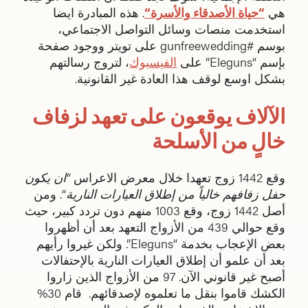
هي
“
حياة الأصدقاء والأسرة
“
. هذه المبادرة ايضا
استخدمت منصات وسائل التواصل الاجتماعي،
بوسم #gunfreewedding على تويتر ووجود صفحة
بإسم “Eleguns” على
الفيسبوك
، لتروج رسالتهم
بشكل اوسع لوقف هذا العادة غير القانونية.
الآلاف يوقعون على تعهد لزفاف
خالٍ من الأسلحة
وقع 1442 زوج تعهدا خلال معرض الاعراس
“ان يكون
حفل زفافهم خالياً من إطلاق العيارات النارية
“. ومن
أصل 1442 زوج، وقع 1003 منهم دون تردد كبير، حيث
وقع حوالي 439 من الأزواج التعهد بعد أن أظهروا
بعض الإعجاب بخدمة “Eleguns”. ولكن غيروا رأيهم
بعد أن علمو أن إطلاق العيارات النارية بالإحتفالات
أصبح غير قانوني الآن. 97 من الأزواج الذين زاروا
الكشك قاموا بنقل ما تعلموه لإصدقائهم. قام 30%