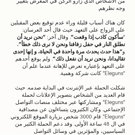
من الاشخاص الذي زارو الركن في المعرض بتغيير
وجه نظرهم.
كان هناك أسباب قليلة وراء عدم توقيع بعض المقبلين
على الزواج على التعهد. حيث قال أحد العرسان:
“
سأكون كاذب إذا وقعت
“
. وقال آخر:
“
نحن نريد أن
نطلق النار في حفل زفافنا ونحن لا نرى ذلك خطأ”
،
و
“
هذا حدث يحدث مرة واحدة في الحياة، و إنها إحدى
تقاليدانا، ونحن نريد أن نفعل ذلك
“
. ولم يوقع أحدهم
على التعهد بإعتباره تعرض للإهانة عندما علم أن
“Eleguns” كانت شركة وهمية.
شكلت الحملة عبر الإنترنت في البداية صدمه. حيث
قام العديد من الشخاص بتصوير الإعلانات لحملة
“Eleguns” ومشاركتها عبر مختلف منصات التواصل
الإجتماعي. وكان الكثيرون يتساءلون عن مصداقية
“Eleguns”. قام 3000 شخص بزيارة الموقع اللكتروني
في ال 48 ساعة الأولى. وقد دعم الحملة الكثير من
السياسيين، والمؤثرين في وسائل التواصل