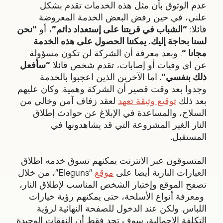
عدم الوثوق بأن مثل هذه الخدمات تقدم بشكل
علني، في حين رفض البعض الخدمة المعروضة
قائلا:
“الشباب في قريتنا على إستعداد دائم”
، أو
“نحن
لسنا بحاجة إليك. يمكننا الحصول على هذه الخدمة
مجانا “
. وبعد معرفة أن الشركة لن تكون مسؤولة
عن اي وفيات أو إصابات، تقدم شخص قائلا
“سأفعل
ذلك بنفسي”
. اما الآخرين الذين اعجبوا بالخدمة
وجدوا بعد وقت قصير أن الشركة وهمية. وكان عليهم
بعد ذلك
توقيع وثيقة تعهد
لعقد زفاف آمن وخالي من
السلاح، والمساعدة في الإبلاغ عن حوادث إطلاق
النار الغير المشروعة التي قد يشاهدونها في
المستقبل.
المتسوقون عبر الانترنت يمكنهم تسوق خدمه اطلاق
العيارات النارية أيضا على
موقع
“Eleguns”، من خلال
تصفح الموقع وإختيار الشخص المناسب لإطلاق النار،
ومعرفة أنواع الأسلحة، حتى يمكنهم رؤية خيارات
اللباس. ولكن عند الدخول للصفحة النهائية لرؤية
التكلفة الإجمالية، سوف تجد فقط أن النفقات الوحيدة