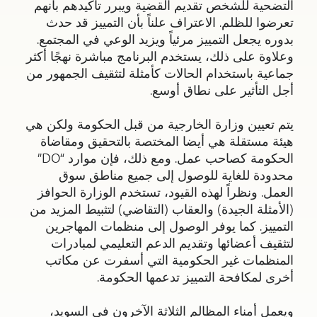
التضحية للشخص تقديم القضية ويبرر تأكيدهم بأنهم
تعرضوا للظلم. الاعتراف علناً بأن التمييز قد حدث
بدوره يجعل التمييز مرئياً ويزيد الوعي في المجتمع.
وعلاوة على ذلك، يستخدم البرنامج مباشرة نهجًا أكثر
جماعية باستخدام الحالات كأمثلة لتثقيف الجمهور من
أجل التأثير على نطاق أوسع.
يتم تعيين وزارة الخارجية من قبل الحكومة ولكن هي
هيئة مستقلة هي أيضا المختصة بالتحقيق ومقاضاة
الحكومة كصاحب عمل. ومع ذلك، فإن موارد “DO”
محدودة للغاية للوصول إلى جميع مناطق سوق
العمل. ونظراً لهذه القيود، تستخدم الوزارة الحوافز
(الأمثلة الجيدة) والعقاب (التقاضي) لتثبيط المزيد من
التمييز. كما يوفر الوصول إلى منظمات المهاجرين
لتثقيف أعضائها وتقديم الدعم التعليمي لمبادرات
المنظمات غير الحكومية التي أسفرت عن مكاتب
أخرى لمكافحة التمييز تدعمها الحكومة.
ويعمل أمناء المظالم الثلاثة الآخرون في السويد،