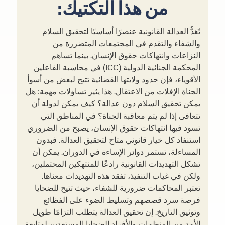
من هذا التكتيك:
تُعَدُّ العدالة القانونية عنصرًا أساسيًا لتحقيق السلام
والشفاء والتقدم في المجتمعات المتضررة من
النزاعات وانتهاكات حقوق الإنسان. بينما تساهم
المحكمة الجنائية الدولية (ICC) في محاسبة الفاعلين
الأقوياء، فإن حدود ولايتها القضائية تتيح لبعض من أسوأ
الجناة الإفلات من الاعتقال. هذا يثير تساؤلات مهمة: هل
يمكن تحقيق السلام دون عدالة؟ كيف يمكن لدولة أن
تتعافى إذا لم يتم معاقبة الجناة؟ في المناطق التي
تسود فيها انتهاكات حقوق الإنسان، يصبح من الضروري
استنفاد كل خيار قانوني متاح لتحقيق العدالة. فبدون
المساءلة، تستمر دوائر الإساءة في الدوران. يمكن أن
تشكل التهديدات القانونية رادعًا للمنتهكين المحتملين،
ولكن في غياب التنفيذ، تفقد هذه التهديدات معناها.
تعتبر المحاكمات ضرورية للشفاء، حيث تتيح للضحايا
فرصة سرد قصصهم وتسليط الضوء على الفظائع
وتوثيق التاريخ. إن تحقيق العدالة يتطلب التزامًا طويل
الأمد من المنظمات والأفراد الضحايا المستعدين لمتابعة