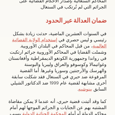
المحاكم السنغالية بإصدار الأحكام القضائية على
الجرائم التي لم تُرتكب في السنغال.
ضمان العدالة عبر الحدود
في السنوات العشرين الماضية، حدثت زيادة بشكل
رئيسي و ليس حصري في
إستخدام الولاية القضائية
العالمية
، من قبل المحاكم في البلدان الأوروبية.
وشملت القضايا في المحاكم الأوروبية جرائم ارتكبت
في رواندا وجمهورية الكونغو الديمقراطية وأفغانستان
وغواتيمالا وكوسوفو والعراق وليبريا والبوسنة
والهرسك والأرجنتين وسوريا وغيرها. أما القضية
المرفوعة ضد حبري في السنغال فقد شكلت سابقة
أخرى مشابهة لقضية عام 1999 ضد الدكتاتور الشيلي
السابق
بينوشيه
.
كما وقد أثبتت قضية حبري، أنه عندما لا يمكن مقاضاة
المشتبه بهم عن الجنايات و الجرائم الموجها لهم أمام
محاكم الدولة أو أمام
المحكمة الجنائية الدولية
بسبب