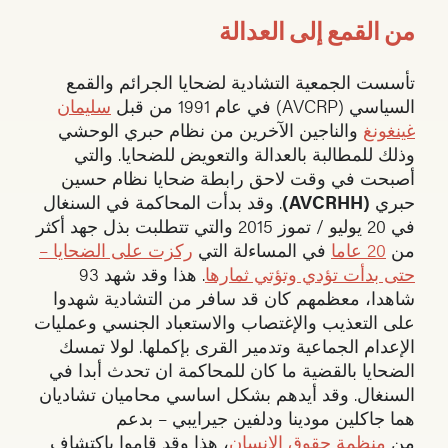
من القمع إلى العدالة
تأسست الجمعية التشادية لضحايا الجرائم والقمع
السياسي (AVCRP) في عام 1991 من قبل
سليمان
غينغونغ
والناجين الآخرين من نظام حبري الوحشي
وذلك للمطالبة بالعدالة والتعويض للضحايا. والتي
أصبحت في وقت لاحق رابطة ضحايا نظام حسين
حبري
(AVCRHH)
. وقد بدأت المحاكمة في السنغال
في 20 يوليو / تموز 2015 والتي تتطلبت بذل جهد أكثر
من
20 عاما
في المساءلة التي
ركزت على الضحايا –
حتى بدأت تؤدي وتؤتي ثمارها
. هذا وقد شهد 93
شاهدا، معظمهم كان قد سافر من التشادية شهدوا
على التعذيب والإغتصاب والاستعباد الجنسي وعمليات
الإعدام الجماعية وتدمير القرى بإكملها. لولا تمسك
الضحايا بالقضية ما كان للمحاكمة ان تحدث أبدا في
السنغال. وقد أيدهم بشكل اساسي محاميان تشاديان
هما جاكلين مودينا ودلفين جيرايبي – بدعم
من
منظمة حقوق الإنسان
، هذا وقد قاموا بإكتشاف