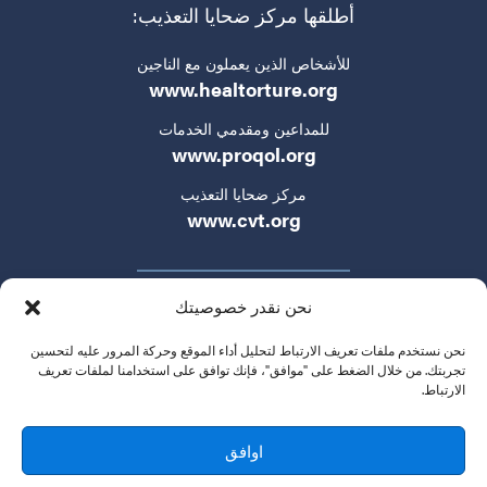
أطلقها مركز ضحايا التعذيب:
للأشخاص الذين يعملون مع الناجين
www.healtorture.org
للمداعين ومقدمي الخدمات
www.proqol.org
مركز ضحايا التعذيب
www.cvt.org
نحن نقدر خصوصيتك
نحن نستخدم ملفات تعريف الارتباط لتحليل أداء الموقع وحركة المرور عليه لتحسين
تجربتك. من خلال الضغط على "موافق"، فإنك توافق على استخدامنا لملفات تعريف
الارتباط.
سياسة الخصوصية
شروط الخدمة
تواصلوا معنا
© 2024 التكتيكات الجديدة في حقوق الإنسان. جميع الحقوق
اوافق
محفوظة.