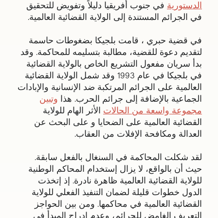
الدستورية
في جنوب أفريقيا دليلاً وتفويض للتحقيق
في الجرائم المستندة إلى الولاية القضائية العالمية.
في قضية حبري ، قامت بلجيكا بضغوطات حاسمة
لتقديم دعوة للقضية، مطالبة بتسليمه للمحاكمة. وقد
بدأ سريان مفعول التشريع الخاص بالولاية القضائية
في بلجيكا في عام 1993 وقد شمل الولاية القضائية
العالمية على الجرائم المرتكبة ضد الإنسانية والإبادات
الجماعية بالإضافة إلى جرائم الحرب. هذا
وتبين
مجموعة واسعة من الحالات
الأثر الهام للولاية
القضائية العالمية على الضحايا و على البحث عن
العدالة ومكافحة الإفلات من العقاب.
لقد شكلت المحاكمة في السنغال بالفعل سابقة.
حيث أن بالواقع، لا يزال إستخدام المحاكم الوطنية
للولاية القضائية العالمية ظاهرة نادرة. إذ إتخذت
الدول خطوات قليلة لضمان التنفيذ الفعلي للولاية
القضائية العالمية في محاكمها. ومن بين الحواجز
التعريف الغامض للجرائم، وعدم إدراج المبدأ في