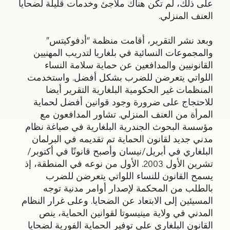
على ذلك، لم تكن هناك ملاجئ وخدمات قليلة لضحايا
العنف المنزلي.
وبعد نشر التقرير، أقامت منظمة “أدفوكيتس”
والمجموعات النسائية في بلغاريا لتدريب المهنيين
القانونيين والمدافعين عن حماية سلامة النساء
اللواتي يتعرضن للضرب بشكل أفضل. واستخدمت
المنظمات غير الحكومية البلغارية التقرير أيضا
للاحتجاج على ضرورة وجود قوانين أفضل لحماية
المرأة من العنف المنزلي. تشاور المدافعون مع
مؤسسة البحوث الجندرية البلغارية في صياغة نظام
مدني جديد لقانون الحماية تم تقديمه في البرلمان
البلغاري في أبريل/نيسان وأصبح قانونًا في أكتوبر/
تشرين الأول 2003. الأول من نوعه في المنطقة، إذ
يسمح القانون للنساء اللواتي يتعرضن للضرب
بالطلب من المحكمة لإصدار أوامر مدنية توجه
المسيئين إلى الابتعاد عن الضحايا. وعلى غرار النظام
المدني في ولاية مينيسوتا لقوانين الحماية، ينص
القانون البلغاري على توفير الحماية الفورية لضحايا