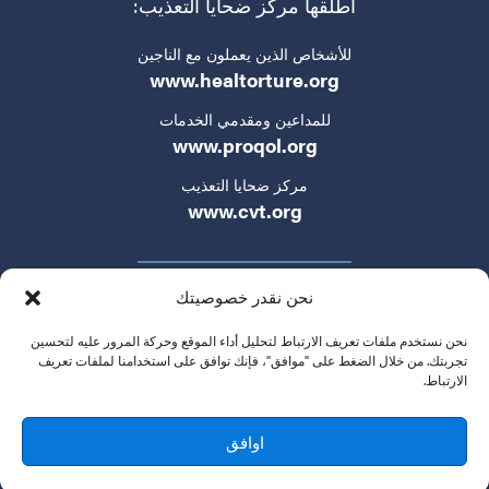
أطلقها مركز ضحايا التعذيب:
للأشخاص الذين يعملون مع الناجين
www.healtorture.org
للمداعين ومقدمي الخدمات
www.proqol.org
مركز ضحايا التعذيب
www.cvt.org
نحن نقدر خصوصيتك
نحن نستخدم ملفات تعريف الارتباط لتحليل أداء الموقع وحركة المرور عليه لتحسين
تجربتك. من خلال الضغط على "موافق"، فإنك توافق على استخدامنا لملفات تعريف
الارتباط.
سياسة الخصوصية
شروط الخدمة
تواصلوا معنا
© 2024 التكتيكات الجديدة في حقوق الإنسان. جميع الحقوق
اوافق
محفوظة.