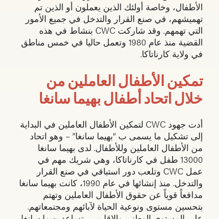
الأطفال، وخاصة أولئك الذين يعملون أو الذين تم
تهميشهم، في صنع القرار والتدخل في جميع الأمور
التي تهمهم. وقد شاركت CWC بنشاط في هذه
القضية منذ عام 1980 وتعمل حاليا في خمس مناطق
في ولاية كارناتاكا.
تمكين الأطفال العاملين من
خلال اتحاد أطفال بهيما سانغا
أدت جهود CWC لتمكين الأطفال العاملين في البداية
إلى تشكيل ما يسمى ب “بهيما سانغا” – وهو اتحاد
من الأطفال العاملين وللأطفال. لدى بهيما سانغا
13000 طفل في كارناتاكا، وهي شريك مهم في
عمل CWC وتلعب دور استباقي في صنع القرار
والتدخل. منذ إنشائها في عام 1990، كانت بهيما سانغا
مدافعاً قوياً عن حقوق الأطفال العاملين وتهتم
بتحسين مستوى ونوعية الحياة لآبائهم ومجتمعاتهم.
على المستوى الوطني والإقليمي، تساعد بهيما سانغا