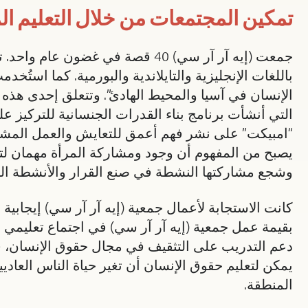
تمكين المجتمعات من خلال التعليم الم
جمعت (إيه آر آر سي) 40 قصة في غضون عام واحد. تنشر القصص في مجلة دورية موسمية وفي كتاب بعنوان
باللغات الإنجليزية والتايلاندية والبورمية. كما استُ
الإنسان في آسيا والمحيط الهادئ”. وتتعلق إحدى هذه ا
التي أنشأت برنامج بناء القدرات الجنسانية للتركيز 
“امبيكت” على نشر فهم أعمق للتعايش والعمل المشتر
يصبح من المفهوم أن وجود ومشاركة المرأة مهمان لتنم
وشجع مشاركتها النشطة في صنع القرار والأنشطة الت
كانت الاستجابة لأعمال جمعية (إيه آر آر سي) إيجاب
بقيمة عمل جمعية (إيه آر آر سي) في اجتماع تعليمي 
دعم التدريب على التثقيف في مجال حقوق الإنسان، ف
يمكن لتعليم حقوق الإنسان أن تغير حياة الناس العاد
المنطقة.