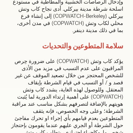
وإدخال الرصاصات الخشبية والمطاطية في مستودع
اسلحة شرطة مدينة بيركلي. أدى نجاح كاب وتش
بيركلي (COPWATCH-Berkeley) إلى إنشاء فرع
محلي لكاب وتش (COPWATCH) في مدن أخرى،
بما في ذلك مدينة دينفر.
سلامة المتطوعين والتحديات
يؤكد كاب وتش (COPWATCH) على ضرورة حِرص
المراقبون على عدم التسبب في مزيد من الأذى
للشخص المحتجز من خلال تصعيد الموقف عن غير
قصد و / أو التسبب في قيام الشرطة بإيقاف
المعتقل. وللوصول لهذه الغاية، يشدد كاب وتش
(COPWATCH) على أهمية إرتداء الدورية لما يُثبت
هويتهم بالإضافة لتصرفهم بشكل مناسب عند مراقبة
الشرطة؛ وعلى وجه الخصوص، فإنه يثقف
المتطوعين بعدم قيامهم بأي إجراء او تحرك مفاجئ
حول الشرطة أو الجري عليهم عندما يقومون بإحتجاز
شخصٍ ما. وكإجراء احترازي، يتطلب كاب وتش