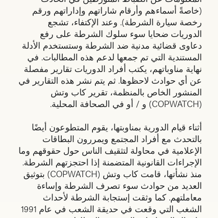
(خاصةً أسماءهم وأرقام شاراتهم وإداراتهم ورقم
رخصة سيارة الشرطة). وعند الإكتفاء، تشجع
الدوريات ضحايا سوء سلوك الشرطة على رفع
دعاوى قضائية مدنية ضد الشرطة وستستخدم الأدلة
المستندية التي تم جمعها لدعم هذه المطالبات. في
نهاية مناوباتهم، يكتب أفراد الدوريات تقارير مفصلة
عن أي حوادث لاحظوها. ثم يتم نشر هذه التقارير في
المنشور الخاص بالمنظمة، تقرير كاب وتش
(COPWATCH) و / أو في الصحافة المحلية.
أثناء قيام الدورية بمناوبتها، يقوم المتطوعون أيضًا
بالتحدث مع أفراد المجتمع ويمررون البطاقات
الإعلامية في محاولة لتثقيف الناس حول حقوقهم وما
الإجراءات القانونية المتضمنة إذا احتجزتهم الشرطة.
منذ نشأتها، قامت كاب وتش (COPWATCH) بتوثيق
العديد من حوادث سوء تصرف الشرطة وإساءة
معاملتهم. كما وثقت إستجابة الشرطة لأحداث
الشغب التي وقعت في حديقة الشعب في عام 1991