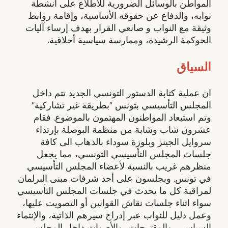
المواطن بالوسائل الضرورية للاطلاع على أنشطة
نوابه، والدفاع عن حقوقه الأساسية، وإقامة روابط
وثيقة مع النواب و صانعي القرار بهدف إرساء آليات
الحوكمة الرشيدة، وممارسة سياسية أخلاقية.
السياق
ان عملية كتابة الدستور التونسي الجديد تتم داخل
المجلس التأسيسي بتونس “بطريقة غير تشاركية”
وتم استبعاد المواطنون المهتمون بالموضوع. فقام
عشرون شاب وشابة من منظمة البوصلة بإرتداء
سروايل الجينز وبلوزة سوداء بالذهاب الى كافة
جلسات المجلس التأسيسي التونسي، مما يجعل
منظرهم غريب بالنسبة لأعضاء المجلس التأسيسي
في تونس. ويجلسون على أحد شرفات مبنى البرلمان
لمراقبة كل ما يحدث في جلسات المجلس التأسيسي
سواء اثناء جلسات نقاش القوانين أو التصويت عليها،
وعمل دليل للنواب عبر إدراج سيرهم الذاتية، والإنتماء
السياسي، والمقترحات، والأصوات داخل المجلس