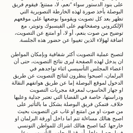
على بنود الدستور سواء “نعم، لا، ممتنع”. فيقوم فريق
البوصلة بأخذ صورة لهذه الخارطة التصويرية التي
تظهر بعد كل تصويت ويقوموا بوضعها على موقعهم
الإلكتروني وصفحاتهم على الفيسبوك وتويتر، مع
توضيح من صوت بنعم، أو لا، أو امتنع عن التصويت،
اضافة لهؤلاء الذين تغيبوا عن حضور هذه الجلسة.
لتصبح عملية التصويت أكثر شفافية وبإمكان المواطن
ان يدخل لهذه الصفحة ليرى نتائج التصويت، حتى أن
اعضاء المجلس التأسيسي اثناء تواجدهم في
البرلمان، اصبحوا ينظرون لنتائج التصويت عن طريق
الدخول لموقع البوصلة إما عن طريق هواتفهم النقالة
او جهاز الحاسوب لمعرفة مجريات التصويت
ودراستها، خاصة في القضايا التي تعتبر جدلية وعليها
خلاف. فتمكن فريق البوصلة بشكل ما بالتأثير على
من صوت او من امتنع او غاب عن التصويت بحيث
اصبح هنالك مساءلة تتم اما داخل أورقة البرلمان او
خارجها. كما اصبح هنالك اشراك للمواطن التونسي
فيما يحصل داخل أورقة المجلس التأسيسي وعلى