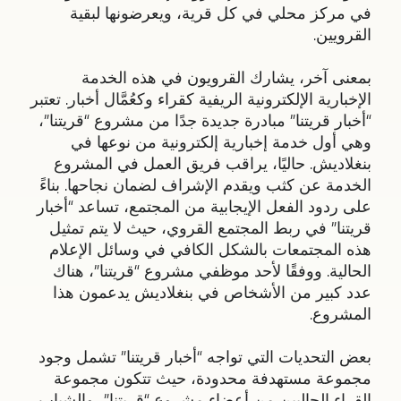
في مركز محلي في كل قرية، ويعرضونها لبقية
القرويين.
بمعنى آخر، يشارك القرويون في هذه الخدمة
الإخبارية الإلكترونية الريفية كقراء وكعُمَّال أخبار. تعتبر
“أخبار قريتنا” مبادرة جديدة جدًا من مشروع “قريتنا”،
وهي أول خدمة إخبارية إلكترونية من نوعها في
بنغلاديش. حاليًا، يراقب فريق العمل في المشروع
الخدمة عن كثب ويقدم الإشراف لضمان نجاحها. بناءً
على ردود الفعل الإيجابية من المجتمع، تساعد “أخبار
قريتنا” في ربط المجتمع القروي، حيث لا يتم تمثيل
هذه المجتمعات بالشكل الكافي في وسائل الإعلام
الحالية. ووفقًا لأحد موظفي مشروع “قريتنا”، هناك
عدد كبير من الأشخاص في بنغلاديش يدعمون هذا
المشروع.
بعض التحديات التي تواجه “أخبار قريتنا” تشمل وجود
مجموعة مستهدفة محدودة، حيث تتكون مجموعة
القراء الحاليين من أعضاء مشروع “قريتنا”، والشباب