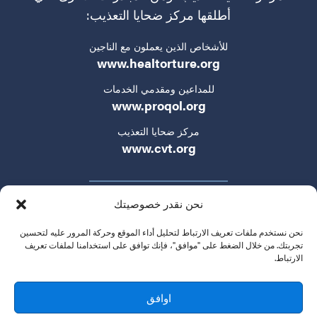
أطلقها مركز ضحايا التعذيب:
للأشخاص الذين يعملون مع الناجين
www.healtorture.org
للمداعين ومقدمي الخدمات
www.proqol.org
مركز ضحايا التعذيب
www.cvt.org
نحن نقدر خصوصيتك
نحن نستخدم ملفات تعريف الارتباط لتحليل أداء الموقع وحركة المرور عليه لتحسين
تجربتك. من خلال الضغط على "موافق"، فإنك توافق على استخدامنا لملفات تعريف
الارتباط.
سياسة الخصوصية
شروط الخدمة
تواصلوا معنا
© 2024 التكتيكات الجديدة في حقوق الإنسان. جميع الحقوق
اوافق
محفوظة.