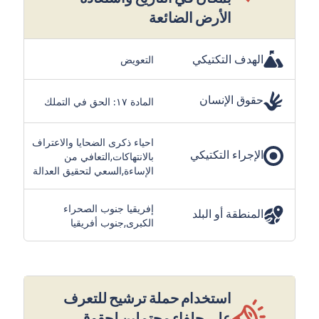
الأرض الضائعة
الهدف التكتيكي
التعويض
حقوق الإنسان
المادة ١٧: الحق في التملك
احياء ذكرى الضحايا والاعتراف
الإجراء التكتيكي
بالانتهاكات,التعافي من
الإساءة,السعي لتحقيق العدالة
إفريقيا جنوب الصحراء
المنطقة أو البلد
الكبرى,جنوب أفريقيا
استخدام حملة ترشيح للتعرف
على حلفاء محتملين لحقوق