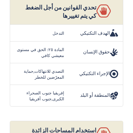
تحدي القوانين من أجل الضغط
كي يتم تغييرها
الهدف التكتيكي
التدخل
المادة ٢٥: الحق في مستوى
حقوق الإنسان
معيشي كافي
التصدي للانتهاكات,حماية
الإجراء التكتيكي
المعرّضين للخطر
إفريقيا جنوب الصحراء
المنطقة أو البلد
الكبرى,جنوب أفريقيا
استخدام المساحات الزائدة