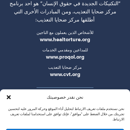
“التكتيكات الجديدة في حقوق الإنسان” هو احد برنامج
مركز ضحايا التعذيب. ومن المبادرات الأخرى التي
أطلقها مركز ضحايا التعذيب:
للأشخاص الذين يعملون مع الناجين
www.healtorture.org
للمداعين ومقدمي الخدمات
www.proqol.org
مركز ضحايا التعذيب
www.cvt.org
نحن نقدر خصوصيتك
نحن نستخدم ملفات تعريف الارتباط لتحليل أداء الموقع وحركة المرور عليه لتحسين
تجربتك. من خلال الضغط على "موافق"، فإنك توافق على استخدامنا لملفات تعريف
الارتباط.
سياسة الخصوصية
شروط الخدمة
تواصلوا معنا