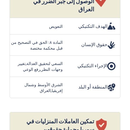
الوصول إلى جبر الضرر في
العراق
الهدف التكتيكي
التعويض
المادة ٨: الحق في التصحيح من
حقوق الإنسان
قبل محكمة مختصة
السعي لتحقيق العدالة,تغيير
الإجراء التكتيكي
وجهات النظر,رفع الوعي
الشرق الأوسط وشمال
المنطقة أو البلد
إفريقيا,العراق
تمكين العاملات المنزليات في
سوريا وحماية حقوقهن