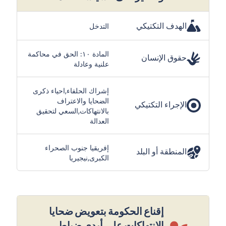
الهدف التكتيكي
التدخل
المادة ١٠: الحق في محاكمة
حقوق الإنسان
علنية وعادلة
إشراك الحلفاء,احياء ذكرى
الضحايا والاعتراف
الإجراء التكتيكي
بالانتهاكات,السعي لتحقيق
العدالة
إفريقيا جنوب الصحراء
المنطقة أو البلد
الكبرى,نيجيريا
إقناع الحكومة بتعويض ضحايا
الانتهاكات على أيدي ضباط