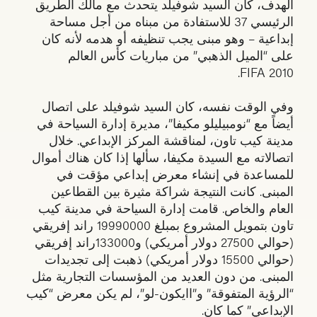
الهدف، كان السيد شوفيلد يتحدث مع مالك الطريق
الرئيسي 37 للاستفادة من مبناه من أجل مساحة
إبداعية – وهو مبنى يجب تنظيفه أو هدمه لأنه كان
على “الميل الذهبي” من مباريات كأس العالم
2010 FIFA.
وفي الوقت نفسه، كان السيد شوفيلد على اتصال
أيضاً مع “نومبيليلو مكيفا”، مديرة إدارة السياحة في
مدينة كيب تاون، لمناقشة المركز الإبداعي. خلال
اتصالاته مع السيدة مكيفا، سألها إذا كان هناك أموال
للمساعدة في إنشاء معرض إبداعي مؤقت في
المبنى. كانت النتيجة شراكة مثيرة بين القطاعين
العام والخاص. قامت إدارة السياحة في مدينة كيب
تاون بتمويل المشروع بمبلغ 19990000 راند إفريقي
(حوالي 27500 دولار أمريكي) و133000راند إفريقي
(حوالي 15500 دولار أمريكي) ذهبت إلى تجديدات
المبنى. من دون العديد من المؤسسات التجارية مثل
“الرؤية المتفوقة” و”اايكون-لو”، لم يكن معرض “كيب
الإبداعي” كما كان.