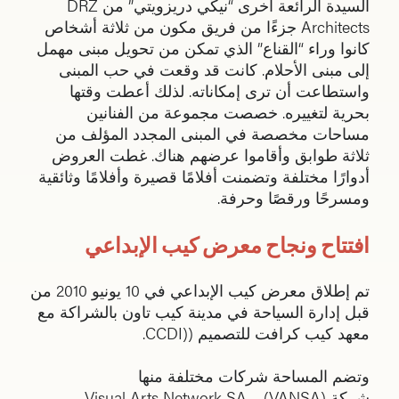
السيدة الرائعة أخرى “نيكي دريزويتي” من DRZ
Architects جزءًا من فريق مكون من ثلاثة أشخاص
كانوا وراء “القناع” الذي تمكن من تحويل مبنى مهمل
إلى مبنى الأحلام. كانت قد وقعت في حب المبنى
واستطاعت أن ترى إمكاناته. لذلك أعطت وقتها
بحرية لتغييره. خصصت مجموعة من الفنانين
مساحات مخصصة في المبنى المجدد المؤلف من
ثلاثة طوابق وأقاموا عرضهم هناك. غطت العروض
أدوارًا مختلفة وتضمنت أفلامًا قصيرة وأفلامًا وثائقية
ومسرحًا ورقصًا وحرفة.
افتتاح ونجاح معرض كيب الإبداعي
تم إطلاق معرض كيب الإبداعي في 10 يونيو 2010 من
قبل إدارة السياحة في مدينة كيب تاون بالشراكة مع
معهد كيب كرافت للتصميم ((CCDI.
وتضم المساحة شركات مختلفة منها
شركة (VANSA) Visual Arts Network SA –