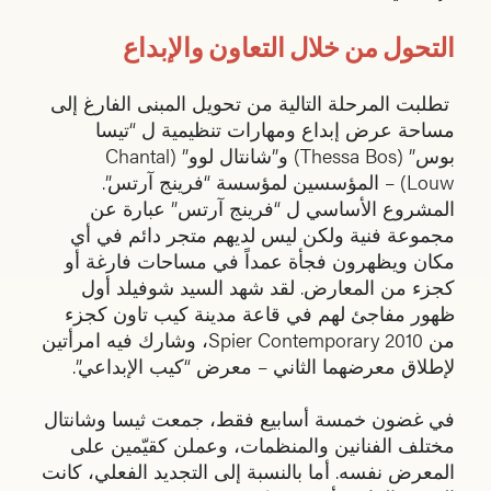
التحول من خلال التعاون والإبداع
تطلبت المرحلة التالية من تحويل المبنى الفارغ إلى
مساحة عرض إبداع ومهارات تنظيمية ل “تيسا
بوس” (Thessa Bos) و”شانتال لوو” (Chantal
Louw) – المؤسسين لمؤسسة “فرينج آرتس”.
المشروع الأساسي ل “فرينج آرتس” عبارة عن
مجموعة فنية ولكن ليس لديهم متجر دائم في أي
مكان ويظهرون فجأة عمداً في مساحات فارغة أو
كجزء من المعارض. لقد شهد السيد شوفيلد أول
ظهور مفاجئ لهم في قاعة مدينة كيب تاون كجزء
من Spier Contemporary 2010، وشارك فيه امرأتين
لإطلاق معرضهما الثاني – معرض “كيب الإبداعي”.
في غضون خمسة أسابيع فقط، جمعت ثيسا وشانتال
مختلف الفنانين والمنظمات، وعملن كقيّمين على
المعرض نفسه. أما بالنسبة إلى التجديد الفعلي، كانت