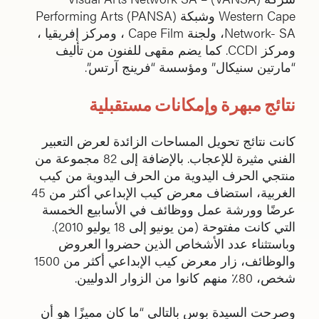
Western Cape وشبكة (PANSA) Performing Arts
Network- SA، ولجنة Cape Film ، ومركز إفريقيا ،
ومركز CCDI. كما يضم مقهى للفنون من تأليف
“مارتين سنيكال” ومؤسسة “فرينج آرتس”.
نتائج مبهرة وإمكانات مستقبلية
كانت نتائج تحويل المساحات الزائدة لعرض التعبير
الفني مثيرة للإعجاب. بالإضافة إلى 82 مجموعة من
منتجي الحرف اليدوية من الحرف اليدوية من كيب
الغربية، استضاف معرض كيب الإبداعي أكثر من 45
عرضًا وورشة عمل ووظائف في الأسابيع الخمسة
التي كانت مفتوحة (من يونيو إلى 18 يوليو 2010).
وباستثناء عدد الأشخاص الذين حضروا العروض
والوظائف، زار معرض كيب الإبداعي أكثر من 1500
شخص، 80٪ منهم كانوا من الزوار الدوليين.
وصرحت السيدة بوس بالتالي “ما كان مميزًا هو أن