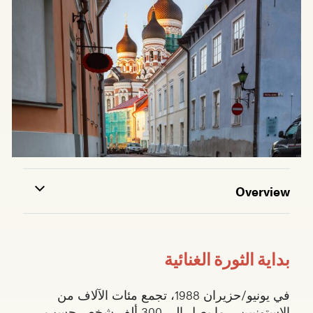
Overview
بداية الثورة الغنائية
في يونيو/حزيران 1988، تجمع مئات الآلاف من
الإستونيين ــ ما يصل إلى 300 ألف شخص حسب