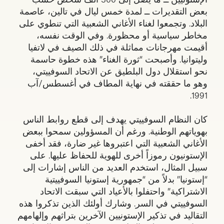
بعض التقديرات ــ لمدة خمس ليال في تالين، عاصمة
البلاد. وتجمعوا لغناء الأغاني الشعبية التي تنطوي على
مخاطر سياسية أو محظورة. وفي الوقت نفسه،
أقيمت مهرجانات مماثلة في ذلك الصيف في لاتفيا
وليتوانيا. وأصبحت “ثورة الغناء” هذه خطوة حاسمة
نحو استقلال دول البلطيق عن الاتحاد السوفييتي،
وهو ما حققته في نهاية المطاف في أغسطس/آب
1991.
كان النظام السوفييتي يهدف إلى قطع روابط الناس
بهوياتهم الوطنية. ورغم أن المسؤولين سمحوا ببعض
الأغاني الشعبية التي اعتبروها غير ضارة، فقد أخفى
الإستونيون رموزاً أخرى للهوية للحفاظ عليها. على
سبيل المثال، استخدم العديد من الناس إشارات إلى
“إستونيا” بدلاً من “جمهورية إستونيا السوفييتية
الاشتراكية” واحتفلوا بالأعياد التي سبقت الاتحاد
السوفييتي في السر. وشارك أولئك الذين تذكروا هذه
التقاليد في تذكير الإستونيين الآخرين بتراثهم وإلهامهم