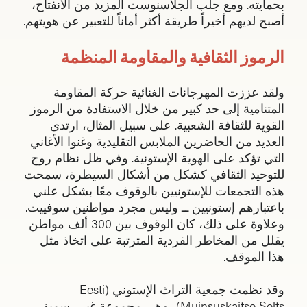
بحمايته. ومع جلب الجلاسنوست المزيد من الانفتاح،
أصبح لديهم أخيراً طريقة أكثر أماناً للتعبير عن هويتهم.
الرموز الثقافية والمقاومة المنظمة
ولقد عززت المهرجانات الغنائية حركة المقاومة
المتنامية إلى حد كبير من خلال الاستفادة من الرموز
القوية للثقافة الشعبية. على سبيل المثال، ارتدى
العديد من الحاضرين الملابس التقليدية وغنوا الأغاني
التي تؤكد على الهوية الإستونية. وفي ظل نظام روج
للتوحيد الثقافي كشكل من أشكال السيطرة، سمحت
هذه التجمعات للإستونيين بالوقوف معًا بشكل علني
باعتبارهم إستونيين ــ وليس مجرد مواطنين سوفييت.
وعلاوة على ذلك، كان الوقوف بين 300 ألف مواطن
يقلل من المخاطر الفردية المترتبة على اتخاذ مثل
هذا الموقف.
وقد نظمت جمعية التراث الإستوني (Eesti
Muinsuskaitse Selts)، وهي مجموعة غير رسمية،