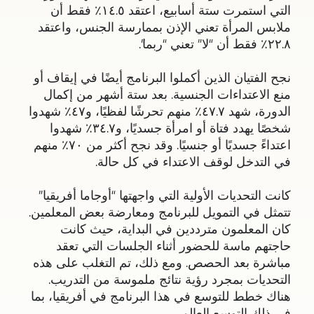
التي استمرت ستة أسابيع، اعتقد ١٤.٥٪ فقط أن
ملابس المرأة تعني الإذن بممارسة الجنس، واعتقد
٢٢.٨٪ فقط أن “لا” تعني “ربما”.
نجح الفتيان الذين أكملوا البرنامج أيضًا في إيقاف أو
منع الاعتداءات الجنسية. بعد ستة أشهر من إكمال
الدورة، شهد ٤٧.٧٪ منهم تحرشًا لفظيًا، و٤٧٪ شهدوا
شخصًا يهدد فتاة أو امرأة جسديًا، و٣٤.٧٪ شهدوا
اعتداءً جسديًا أو جنسيًا. وقد نجح أكثر من ٧٠٪ منهم
في التدخل لوقف الاعتداء في كل حالة.
كانت التحديات الأولية التي واجهتها “أوجاما أفريقيا”
تتمثل في التمويل للبرنامج ومعارضة بعض المعلمين.
كان المعلمون مترددين في البداية، حيث كانت
حاجتهم ماسة للحضور أثناء الجلسات التي تعقد
مباشرة بعد الحصص. ومع ذلك، تم التغلب على هذه
التحديات بمجرد رؤية نتائج ملموسة من التدريب.
هناك خطط للتوسع في هذا البرنامج في أفريقيا، بما
في ذلك التوسع العالمي.