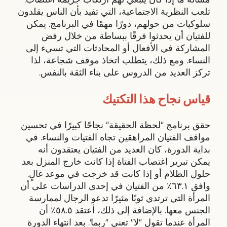
تلعب النظرية الاجتماعية، التي تفيد بأن الناس يقلدون
سلوكيات من حولهم، دورًا مهمًا في البرنامج. يمكن
للفتيان أن يحدثوا فرقًا ببساطة من خلال رفض
المشاركة في الأفعال أو المحادثات التي تسيء إلى
النساء. ومع ذلك، يتطلب اتخاذ موقف شجاعة، لذا
تركز العديد من الدروس على بناء الثقة بالنفس.
قياس نجاح هذا التكتيك
حقق برنامج “لحظة الحقيقة” نجاحًا كبيرًا في تحسين
مواقف الفتيان المراهقين تجاه الفتيات والنساء. في
بداية الدورة، كان العديد من الفتيان يعتقدون أنه
يمكن تبرير اغتصاب الفتاة إذا كانت خارج المنزل بعد
حلول الظلام أو إذا كانت قد خرجت في موعد غالٍ.
وافق ٦٣.١٪ من الفتيان في إحدى الدراسات على أن
المرأة التي ترتدي ثوبًا مثيرًا تدعو الرجال لممارسة
الجنس معها. بالإضافة إلى ذلك، أعتقد ٥٨.٥٪ أن
المرأة عندما تقول “لا” تعني “ربما”. بعد انتهاء الدورة