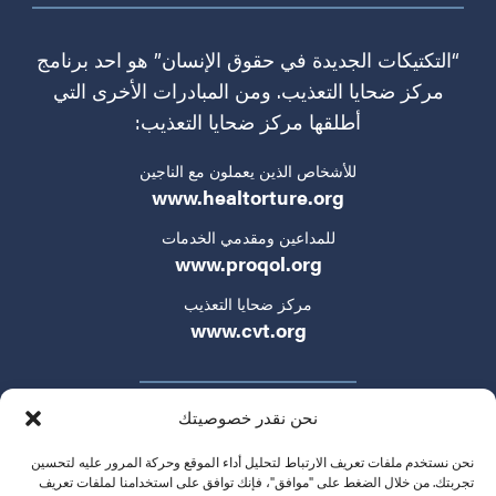
“التكتيكات الجديدة في حقوق الإنسان” هو احد برنامج
مركز ضحايا التعذيب. ومن المبادرات الأخرى التي
أطلقها مركز ضحايا التعذيب:
للأشخاص الذين يعملون مع الناجين
www.healtorture.org
للمداعين ومقدمي الخدمات
www.proqol.org
مركز ضحايا التعذيب
www.cvt.org
نحن نقدر خصوصيتك
نحن نستخدم ملفات تعريف الارتباط لتحليل أداء الموقع وحركة المرور عليه لتحسين
تجربتك. من خلال الضغط على "موافق"، فإنك توافق على استخدامنا لملفات تعريف