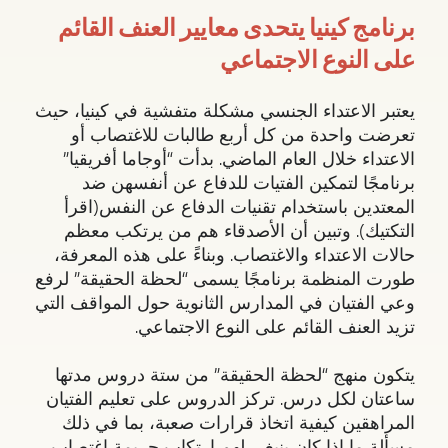
برنامج كينيا يتحدى معايير العنف القائم
على النوع الاجتماعي
يعتبر الاعتداء الجنسي مشكلة متفشية في كينيا، حيث
تعرضت واحدة من كل أربع طالبات للاغتصاب أو
الاعتداء خلال العام الماضي. بدأت “أوجاما أفريقيا”
برنامجًا لتمكين الفتيات للدفاع عن أنفسهن ضد
المعتدين باستخدام تقنيات الدفاع عن النفس(اقرأ
التكتيك). وتبين أن الأصدقاء هم من يرتكب معظم
حالات الاعتداء والاغتصاب. وبناءً على هذه المعرفة،
طورت المنظمة برنامجًا يسمى “لحظة الحقيقة” لرفع
وعي الفتيان في المدارس الثانوية حول المواقف التي
تزيد العنف القائم على النوع الاجتماعي.
يتكون منهج “لحظة الحقيقة” من ستة دروس مدتها
ساعتان لكل درس. تركز الدروس على تعليم الفتيان
المراهقين كيفية اتخاذ قرارات صعبة، بما في ذلك
مسألة ما إذا كان ينبغي لهم ارتكاب جريمة اغتصاب.