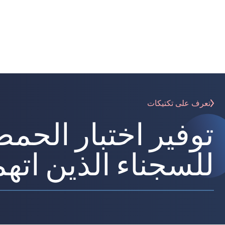
تعرف على تكتيكات
توفير اختبار الحم
للسجناء الذين اته