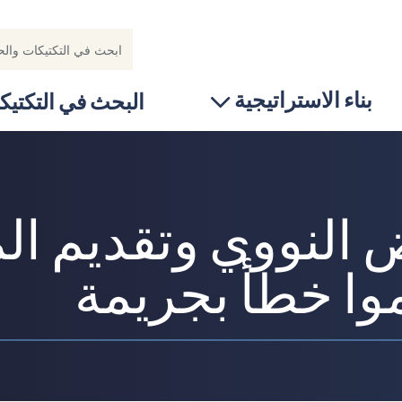
بناء الاستراتيجية
البحث في التكتيك
ض النووي وتقديم ال
موا خطأ بجريمة