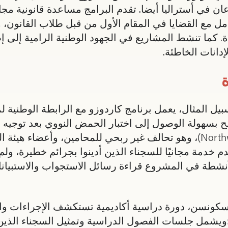
ان في أستراليا أيضا. تقدم البرامج مساعدة قانونية مجا
تعامل مع القضايا في المقام الأول من قبل طلاب القانون
. كما تنشط المشاريع في الجهود الوطنية الرامية إلى إص
انات الخاطئة.
ة
ل المثال، يعمل برنامج كاردوزو مع الرابطة الوطنية ل
سهولة الوصول إلى اختبار الحمض النووي بعد توجيه الإدان
قاطعا على البراءة. برنامج البراءة نورث ويست (Northwest)، وهو تحالف غير ربحي للمح
دمة مجانيًا للسجناء الذين أدينوا بجرائم خطيرة، ولم
الأنشطة في المشروع قراءة رسائل الاستجواب والاستبيان
سكونسن، دورة دراسية أكاديمية تستكشف الإجراءات وا
 :ويشمل جلسات الفصول الدراسية وتمثيل السجناء الذين 