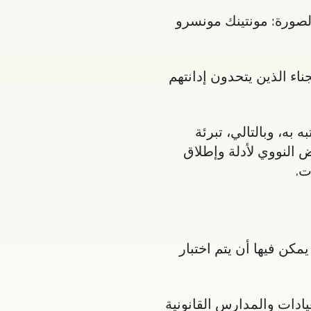
يحضر جلسة تبرئته في مبنى محاكم فرانك كرولي في دالاس، تكساس في 24 مايو 2023. (الصورة: مونتينك مونسرو
ء الذين يتحدون إدانتهم
ه، وبالتالي، تبرئة
 النووي لأدلة وإطلاق
ت.
مكن فيها أن يتم اختبار
في العيادات والمدارس القانونية