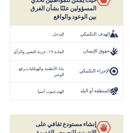
المسؤولين علنًا بشأن الفرق
بين الوعود والواقع
الهدف التكتيكي
التدخل
حقوق الإنسان
المادة ١٩: حرية التعبير والرأي
بناء الأنظمة والهيكليات,رفع
الإجراء التكتيكي
الوعي
المنطقة أو البلد
الهند,جنوب آسيا
إنشاء مستودع ثقافي على
الإنترنت للنصوص القديمة