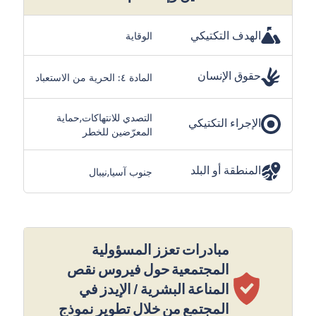
الهدف التكتيكي
الوقاية
حقوق الإنسان
المادة ٤: الحرية من الاستعباد
التصدي للانتهاكات,حماية
الإجراء التكتيكي
المعرّضين للخطر
المنطقة أو البلد
جنوب آسيا,نيبال
مبادرات تعزز المسؤولية
المجتمعية حول فيروس نقص
المناعة البشرية / الإيدز في
المجتمع من خلال تطوير نموذج