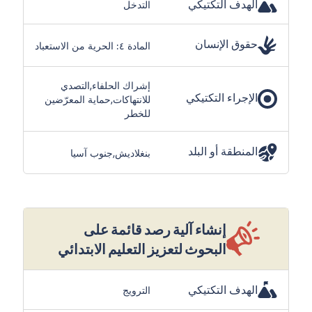
الهدف التكتيكي
التدخل
حقوق الإنسان
المادة ٤: الحرية من الاستعباد
إشراك الحلفاء,التصدي
الإجراء التكتيكي
للانتهاكات,حماية المعرّضين
للخطر
المنطقة أو البلد
بنغلاديش,جنوب آسيا
إنشاء آلية رصد قائمة على
البحوث لتعزيز التعليم الابتدائي
الهدف التكتيكي
الترويج