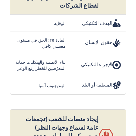
لقطاع الشركات
الهدف التكتيكي
الوقاية
المادة ٢٥: الحق في مستوى
حقوق الإنسان
معيشي كافي
بناء الأنظمة والهيكليات,حماية
الإجراء التكتيكي
المعرّضين للخطر,رفع الوعي
المنطقة أو البلد
الهند,جنوب آسيا
إيجاد منصات للشعب (تجمعات
عامة لسماع وجهات النظر)
حيث يمكن للمواطنين تحدي