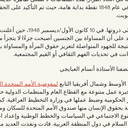
يعتبر أول مؤتمر لحقوق المرأة في الولايات المتحدة في عام 1848 نقطة بداية هامة، حي
صويت.
منذ ذلك الحين، تسارعت هذه المطالب حتى وصلت 
د على أن المساواة بين الجنسين أصبحت جزءًا لا يتجزأ 
ن نتيجة للجهود المتواصلة لتعزيز حقوق المرأة والمساواة 
ت في تحديات الفهم الثقافي أو القيم المجتمعية.
نا الأستاذة أنسام العبايجي
الأوسط وشمال أفريقيا التابع
لمفوضية الأمم المتحدة ال
ا خبرة عمل متنوعة مع القطاع العام والمنظمات الدولي
لحكومية وضبط عملها في وزارة التخطيط العراقية. كم
ة بحقوق الإنسان منها صندوق الأمم المتحدة للسكان وم
نوع الاجتماعي في السياسات والخطط الوطنية وإعداد اس
 السلام في دول المنطقة العربية. قادت ونفذت العديد من