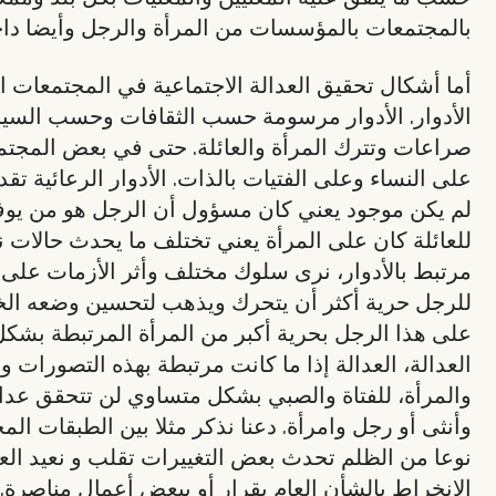
بالمجتمعات بالمؤسسات من المرأة والرجل وأيضا داخل
أما أشكال تحقيق العدالة الاجتماعية في المجتمعات ال
الأدوار. الأدوار مرسومة حسب الثقافات وحسب السياق 
صراعات وتترك المرأة والعائلة. حتى في بعض المجتم
على النساء وعلى الفتيات بالذات. الأدوار الرعائية تقد
لم يكن موجود يعني كان مسؤول أن الرجل هو من يوفر ا
للعائلة كان على المرأة يعني تختلف ما يحدث حالات ن
مرتبط بالأدوار، نرى سلوك مختلف وأثر الأزمات على 
للرجل حرية أكثر أن يتحرك ويذهب لتحسين وضعه الخاص
على هذا الرجل بحرية أكبر من المرأة المرتبطة بشكل م
العدالة، العدالة إذا ما كانت مرتبطة بهذه التصورات
والمرأة، للفتاة والصبي بشكل متساوي لن تتحقق عد
وأنثى أو رجل وامرأة. دعنا نذكر مثلا بين الطبقات المج
نوعا من الظلم تحدث بعض التغييرات تقلب و نعيد العدا
الانخراط بالشأن العام بقرار أو ببعض أعمال مناصرة. 