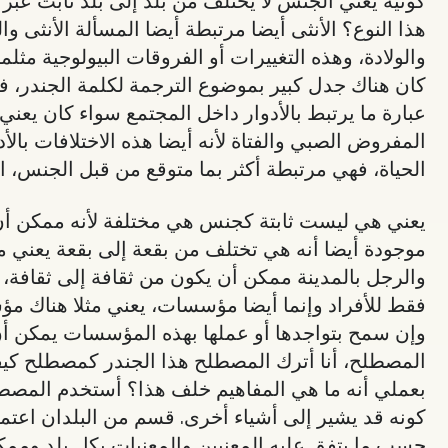
هذا النوع؟ الأنثى أيضا مرتبطة أيضا المسألة الأنثى 
والولادة، وهذه التغييرات أو الفروقات البيولوجية مثلما
كان هناك جدل كبير بموضوع الترجمة لكلمة الجندر، ف
عبارة ما يرتبط بالأدوار داخل المجتمع سواء كان يعن
المفروض الصبي والفتاة لأنه أيضا هذه الاختلافات بالأ
الحياة، فهي مرتبطة أكثر بما متوقع من قبل الجنس، ال
يعني هي ليست ثابتة كجنس هي مختلفة لأنه ممكن أن نر
موجودة أيضا أنه هي تختلف من بقعة إلى بقعة يعني م
والرجل بالمدينة ممكن أن يكون من ثقافة إلى ثقافة،
فقط للأفراد وإنما أيضا مؤسسات، يعني مثلا هناك م
وإن سمح بتواجدها أو عملها بهذه المؤسسات يمكن أن 
المصطلح، أنا أترك المصطلح هذا الجندر كمصطلح كيفم
بعملي أنه ما هي المفاهيم خلف هذا؟ أستخدم المصطلح
كونه قد يشير إلى أشياء أخرى. قسم من البلدان اعتم
حسب ما يتفق عليه المعنيين والمعنيات بكل بلد وممكن