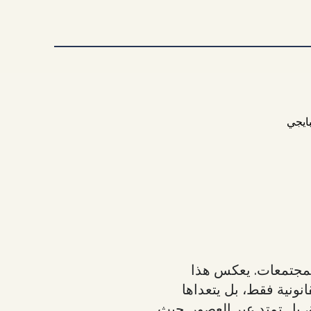
بايجي
المجتمعات. يعكس هذا
نونية فقط، بل يتعداها
، بل تمتد عبر العصور. حيث