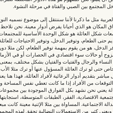
 المجتمع بين الصبي والفتاة في مرحلة النشوء.
عربية مثل ما ذكرنا لأننا سننتقل إلى موضوع نسميه النو
المكان هو الذي أحيانا يفرض أدوار معينة. نحن نلاحظ 
عات شكل العائلة هو شكل الوحدة الأساسية للمجتمعات.
يم حتى الطعام، وتوفير الدخل، وتوفير الاحتياجات للعائلة.
لدخل، هو من يقوم بمهمة توفير الطعام، لكن مثلا دور 
زوح أو حالات سوء اقتصادي في الحصارات أو في الأزمات
النساء والرجال والفتيات والفتيان بشكل مختلف، بمعنى
 حتى لو ترك العائلة المسؤول عنها أو ترك مثلا الأب 
باشر بتقديم أدوار الرعائية لأفراد العائلة، فهذا هنا 
 والتوقعات من الأفراد إذا ما كانت تعطي نفس المساحة
الة يعني نحن نشهد بكل الفوارق الموجودة بين مجموع
تمعية الاقتصادية، الفقر، الطبقات المتوسطة، استجابتها أو
لة الاجتماعية. المساواة بين مثلا الإثنية معينة كانت م
ويعني كثير من الاستعمالات النضالية تحقق لهذه المجمو