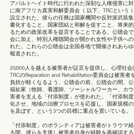
アパルトヘイト時代に行われた深刻な人権侵害に対処
に南アフリカ真実和解委員会（ 以下、TRCという
設立された。彼らの任務は国家機関や反対派武装集
書化すること、国家団結と和解を促すこと、将来的
るための政策改革を提言することである。公聴会で
会に加え、特別人権聴聞会が開かれ女性や子供への
れた。これらの公聴会は全国各地で開催されあらゆ
報道された。
20,000人を越える被害者が証言を提供し、心理社
TRCのReparation and Rehabilitation委員
負担が軽くなるよう、公聴会の前、公聴会の間、公
福祉家（牧師、看護師、ソーシャルワーカー、カウ
害者を支える「付添制度」が使われた。「付添制度
化させ、地域の治療プロセスを応援し、国家規模の
を及ぼす、という3つの目標に重点を置いている。
「付添制度」のボランティアは被害者がトラウマ経
る間、彼らを支援し被害者自身が経験を再確認する