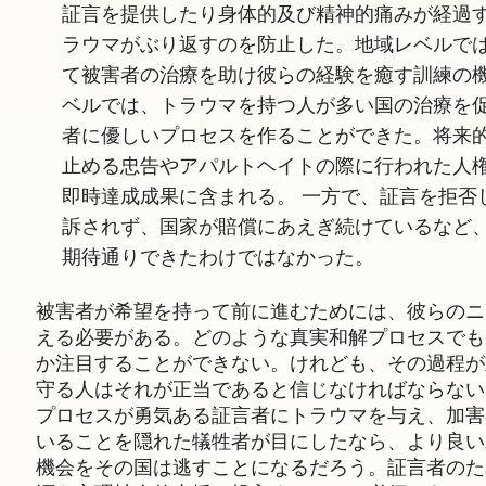
証言を提供したり身体的及び精神的痛みが経過
ラウマがぶり返すのを防止した。地域レベルで
て被害者の治療を助け彼らの経験を癒す訓練の
ベルでは、トラウマを持つ人が多い国の治療を促
者に優しいプロセスを作ることができた。将来
止める忠告やアパルトヘイトの際に行われた人権
即時達成成果に含まれる。 一方で、証言を拒否
訴されず、国家が賠償にあえぎ続けているなど、
期待通りできたわけではなかった。
被害者が希望を持って前に進むためには、彼らのニ
える必要がある。どのような真実和解プロセスでも
か注目することができない。けれども、その過程が
守る人はそれが正当であると信じなければならない
プロセスが勇気ある証言者にトラウマを与え、加害
いることを隠れた犠牲者が目にしたなら、より良い
機会をその国は逃すことになるだろう。証言者のた