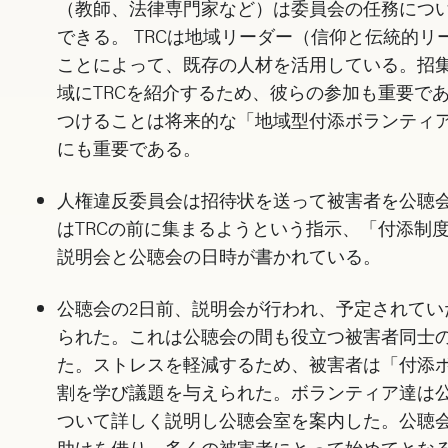
（教師、法律専門家など）は委員会の任務につ
できる。 TRCは地域リーダー（信仰と伝統的リ
ことによって、既存の人材を活用している。招
域にTRCを紹介するため、彼らの参加も重要で
つけることは将来的な「地域型付添ボランティ
にも重要である。
人権違反委員会は招待状を送って被害者を公聴
はTRCの前に集まるようという指示、「付添制
説明会と公聴会の日時が書かれている。
公聴会の2日前、説明会が行われ、予定されてい
られた。これは公聴会の間も役立つ被害者同士
た。ストレスを軽減するため、被害者は「付添
割を学び議題を与えられた。ボランティア達は
ついて詳しく説明し公聴会室を案内した。公聴
助けを借り、多くの被害者にとって始めてとな