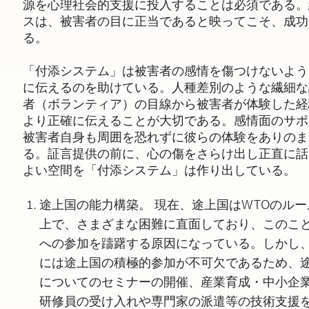
源を心理社会的支援に投入することは必須である。
スは、被害者の目に正当であると映ってこそ、成功
る。
「付添システム」は被害者の感情を傷つけないよう
に伝えるのを助けている。人種差別のような繊細な
者（ボランティア）の目線から被害者が体験した経
より正確に伝えることが大切である。感情面のサポ
被害者自身も周囲を恐れずに彼らの体験をありのま
る。証言提供の前に、心の傷をさらけ出し正直に話
よい空間を「付添システム」は作り出している。
途上国の能力構築。 現在、途上国はWTOのル
上で、さまざまな困難に直面しており、このこ
への参加を躊躇する原因になっている。しかし
には途上国の積極的参加が不可欠であるため、
についてのセミナーの開催、産業育成・中小企
研修員の受け入れや専門家の派遣等の技術支援