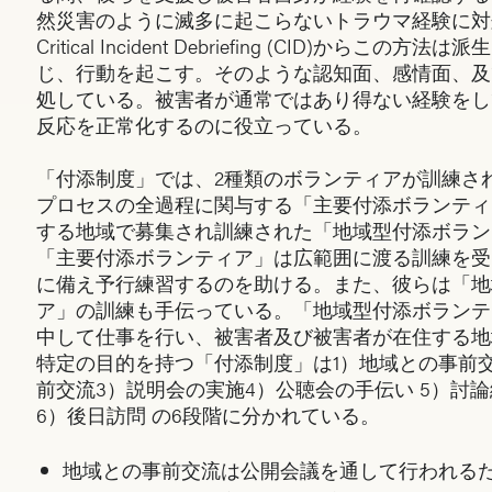
然災害のように滅多に起こらないトラウマ経験に対
Critical Incident Debriefing (CID)からこ
じ、行動を起こす。そのような認知面、感情面、及び
処している。被害者が通常ではあり得ない経験をして
反応を正常化するのに役立っている。
「付添制度」では、2種類のボランティアが訓練さ
プロセスの全過程に関与する「主要付添ボランティ
する地域で募集され訓練された「地域型付添ボラン
「主要付添ボランティア」は広範囲に渡る訓練を受
に備え予行練習するのを助ける。また、彼らは「地
ア」の訓練も手伝っている。「地域型付添ボランテ
中して仕事を行い、被害者及び被害者が在住する地
特定の目的を持つ「付添制度」は1）地域との事前交
前交流3）説明会の実施4）公聴会の手伝い 5）討
6）後日訪問 の6段階に分かれている。
地域との事前交流は公開会議を通して行われる